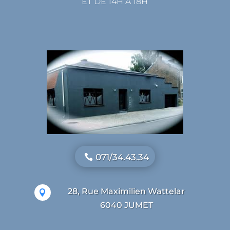
ET DE 14H À 18H
071/34.43.34
28, Rue Maximilien Wattelar

6040 JUMET